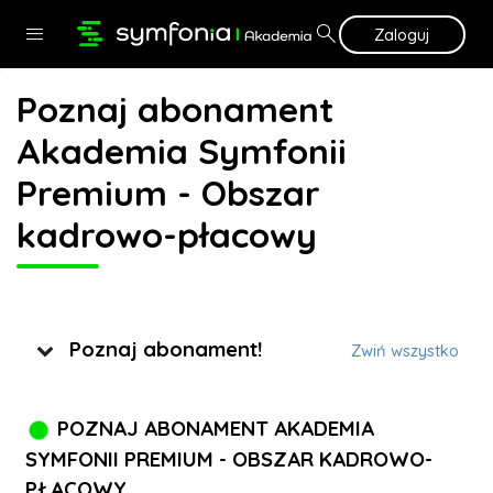
Przejdź do głównej zawartości
search
menu
Zaloguj
Poznaj abonament
Akademia Symfonii
Premium - Obszar
kadrowo-płacowy
Tematyka
Poznaj abonament!
Zwiń wszystko
POZNAJ ABONAMENT
AKADEMIA
SYMFONII
PREMIUM - OBSZAR KADROWO-
PŁACOWY