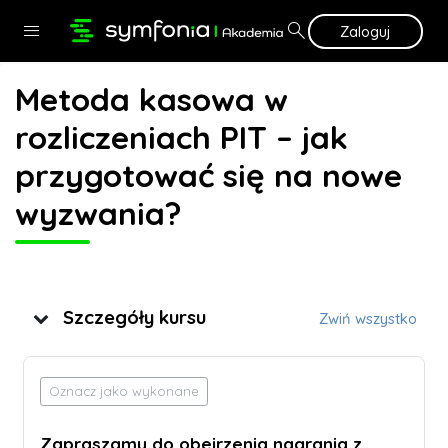
Przejdź do głównej zawartości
search
menu
Zaloguj
Metoda kasowa w
rozliczeniach PIT – jak
przygotować się na nowe
wyzwania?
Tematyka
Szczegóły kursu
Zwiń wszystko
Oznacz jako wykonane
Zapraszamy do obejrzenia nagrania z