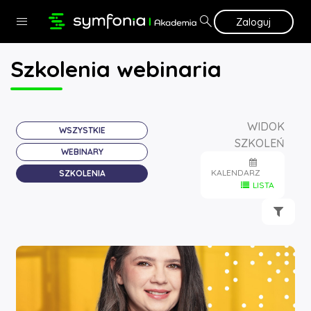
Przejdź do głównej zawartości
search
menu
Zaloguj
Szkolenia webinaria
WIDOK
WSZYSTKIE
SZKOLEŃ
WEBINARY
KALENDARZ
SZKOLENIA
LISTA