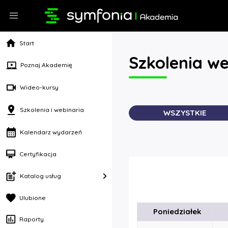
Przejdź do głównej zawartości
menu
home
Start
Szkolenia we
Poznaj Akademię
Wideo-kursy
Szkolenia i webinaria
WSZYSTKIE
Kalendarz wydarzeń
card_membership
Certyfikacja
navigate_next
Katalog usług
favorite
Ulubione
Poniedziałek
insert_chart_outlined
Raporty