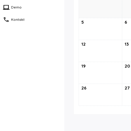
laptop_chromebook
Demo
call
Kontakt
5
6
12
13
19
20
26
27